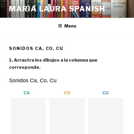
Skip
MARIA LAURA SPANISH
to
content
Menu
SONIDOS CA, CO, CU
1. Arrastra los dibujos a la columna que
corresponde.