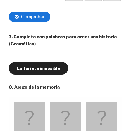
7. Completa con palabras para crear una historia
(Gramática)
La tarjeta imposible
8. Juego de la memoria
J
.
.
u
e
g
o