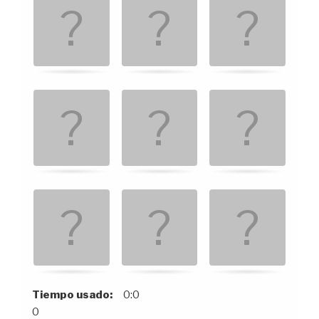
d
e
n
.
Tiempo usado:
0:0
0